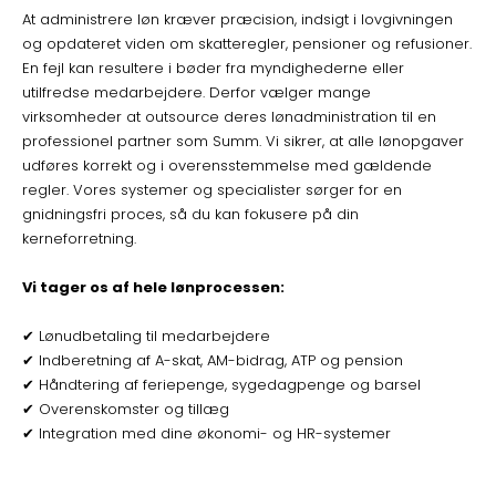
At administrere løn kræver præcision, indsigt i lovgivningen
og opdateret viden om skatteregler, pensioner og refusioner.
En fejl kan resultere i bøder fra myndighederne eller
utilfredse medarbejdere. Derfor vælger mange
virksomheder at outsource deres lønadministration til en
professionel partner som Summ. Vi sikrer, at alle lønopgaver
udføres korrekt og i overensstemmelse med gældende
regler. Vores systemer og specialister sørger for en
gnidningsfri proces, så du kan fokusere på din
kerneforretning.
Vi tager os af hele lønprocessen:
✔ Lønudbetaling til medarbejdere
✔ Indberetning af A-skat, AM-bidrag, ATP og pension
✔ Håndtering af feriepenge, sygedagpenge og barsel
✔ Overenskomster og tillæg
✔ Integration med dine økonomi- og HR-systemer