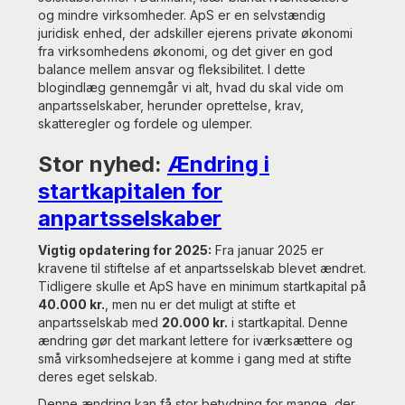
og mindre virksomheder. ApS er en selvstændig
juridisk enhed, der adskiller ejerens private økonomi
fra virksomhedens økonomi, og det giver en god
balance mellem ansvar og fleksibilitet. I dette
blogindlæg gennemgår vi alt, hvad du skal vide om
anpartsselskaber, herunder oprettelse, krav,
skatteregler og fordele og ulemper.
Stor nyhed:
Ændring i
startkapitalen for
anpartsselskaber
Vigtig opdatering for 2025:
Fra januar 2025 er
kravene til stiftelse af et anpartsselskab blevet ændret.
Tidligere skulle et ApS have en minimum startkapital på
40.000 kr.
, men nu er det muligt at stifte et
anpartsselskab med
20.000 kr.
i startkapital. Denne
ændring gør det markant lettere for iværksættere og
små virksomhedsejere at komme i gang med at stifte
deres eget selskab.
Denne ændring kan få stor betydning for mange, der