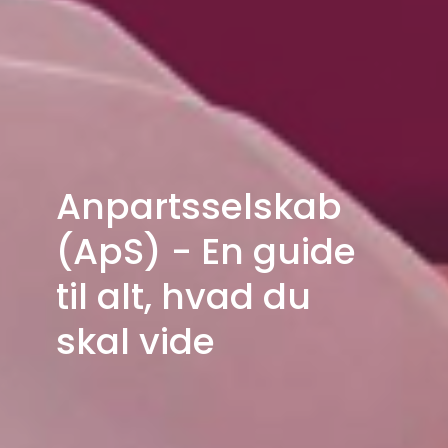
Anpartsselskab
(ApS) - En guide
til alt, hvad du
skal vide