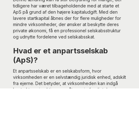
tidligere har været tilbageholdende med at starte et
ApS på grund af den højere kapitaludgift. Med den
lavere startkapital åbnes der for flere muligheder for
mindre virksomheder, der ønsker at beskytte deres
private økonomi, få en professionel selskabsstruktur
og udnytte fordelene ved selskabsskat.
Hvad er et anpartsselskab
(ApS)?
Et anpartsselskab er en selskabsform, hvor
virksomheden er en selvstændig juridisk enhed, adskilt
fra ejerne. Det betyder, at virksomheden kan indgå
kontrakter, eje aktiver og påtage sig forpligtelser i
eget navn. Ejerne af et ApS kaldes anpartshavere og
hæfter kun for selskabets gæld med deres indskudte
kapital. Dette beskytter ejerne mod personlig
økonomisk ansvarlighed.
Hvem hæfter i et
anpartsselskab?