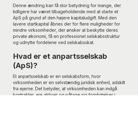
Denne ændring kan få stor betydning for mange, der
tidligere har været tilbageholdende med at starte et
ApS på grund af den højere kapitaludgift. Med den
lavere startkapital åbnes der for flere muligheder for
mindre virksomheder, der ønsker at beskytte deres
private økonomi, få en professionel selskabsstruktur
og udnytte fordelene ved selskabsskat.
Hvad er et anpartsselskab
(ApS)?
Et anpartsselskab er en selskabsform, hvor
virksomheden er en selvstændig juridisk enhed, adskilt
fra ejerne. Det betyder, at virksomheden kan indgå
kontrakter, eje aktiver og påtage sig forpligtelser i
eget navn. Ejerne af et ApS kaldes anpartshavere og
hæfter kun for selskabets gæld med deres indskudte
kapital. Dette beskytter ejerne mod personlig
økonomisk ansvarlighed.
Hvem hæfter i et