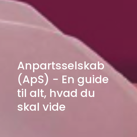
Anpartsselskab
(ApS) - En guide
til alt, hvad du
skal vide