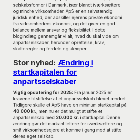
selskabsformer i Danmark, især blandt iværksættere
og mindre virksomheder. ApS er en selvstændig
juridisk enhed, der adskiller ejerens private økonomi
fra virksomhedens økonomi, og det giver en god
balance mellem ansvar og fleksibilitet. I dette
blogindlæg gennemgår vi alt, hvad du skal vide om
anpartsselskaber, herunder oprettelse, krav,
skatteregler og fordele og ulemper.
Stor nyhed:
Ændring i
startkapitalen for
anpartsselskaber
Vigtig opdatering for 2025:
Fra januar 2025 er
kravene til stiftelse af et anpartsselskab blevet ændret.
Tidligere skulle et ApS have en minimum startkapital på
40.000 kr.
, men nu er det muligt at stifte et
anpartsselskab med
20.000 kr.
i startkapital. Denne
ændring gør det markant lettere for iværksættere og
små virksomhedsejere at komme i gang med at stifte
deres eget selskab.