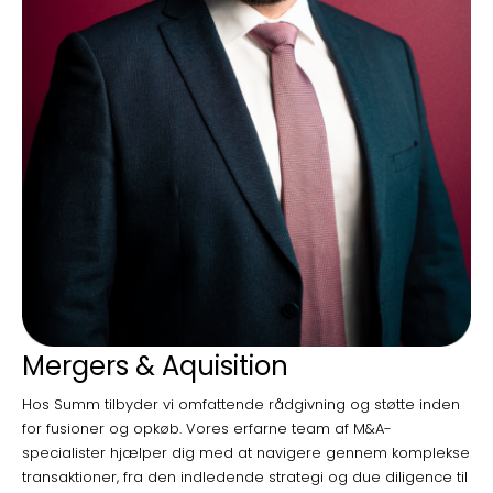
Mergers & Aquisition
Hos Summ tilbyder vi omfattende rådgivning og støtte inden
for fusioner og opkøb. Vores erfarne team af M&A-
specialister hjælper dig med at navigere gennem komplekse
transaktioner, fra den indledende strategi og due diligence til