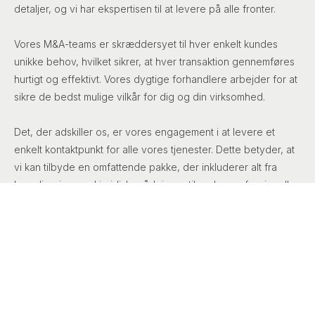
detaljer, og vi har ekspertisen til at levere på alle fronter.
Vores M&A-teams er skræddersyet til hver enkelt kundes
unikke behov, hvilket sikrer, at hver transaktion gennemføres
hurtigt og effektivt. Vores dygtige forhandlere arbejder for at
sikre de bedst mulige vilkår for dig og din virksomhed.
Det, der adskiller os, er vores engagement i at levere et
enkelt kontaktpunkt for alle vores tjenester. Dette betyder, at
vi kan tilbyde en omfattende pakke, der inkluderer alt fra
koordinering med juridiske rådgivere til andre professionelle,
hvilket gør processen så enkel og stressfri som muligt for
vores kunder.
Med Summ som din M&A-partner får du adgang til
dybdegående indsigt og erfaring, der sikrer en gnidningsfri
og succesfuld gennemførelse af dine fusioner og opkøb.
Kontakt os i dag for at høre mere om, hvordan vi kan hjælpe