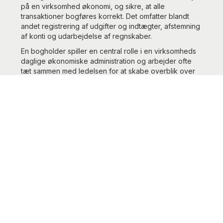
på en virksomhed økonomi, og sikre, at alle
transaktioner bogføres korrekt. Det omfatter blandt
andet registrering af udgifter og indtægter, afstemning
af konti og udarbejdelse af regnskaber.
En bogholder spiller en central rolle i en virksomheds
daglige økonomiske administration og arbejder ofte
tæt sammen med ledelsen for at skabe overblik over
virksomhedens økonomi.
Hvad laver en
bogholder?
En bogholder hjælper med en lang række opgaver,
som er essentielle for, at en virksomhed kan fungere
effektivt. Her er nogle af de vigtigste opgaver:
1. Bogføring
Bogholderens primære opgave er at registrere
virksomhedens økonomiske transaktioner. Det gælder
alt fra salg og indbetalinger til betaling af leverandører